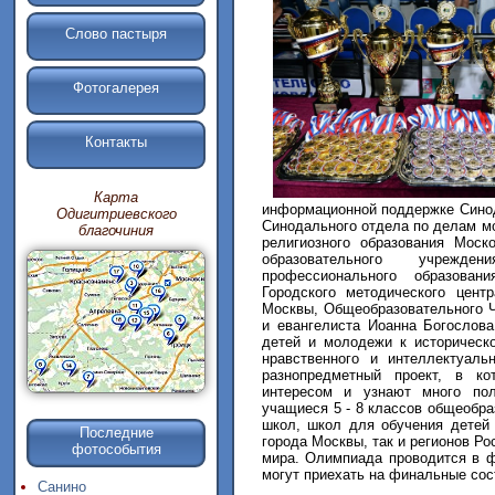
Слово пастыря
Фотогалерея
Контакты
Карта
информационной поддержке Синод
Одигитриевского
Синодального отдела по делам м
благочиния
религиозного образования Моск
образовательного учрежд
профессионального образован
Городского методического цент
Москвы, Общеобразовательного Ч
и евангелиста Иоанна Богослов
детей и молодежи к историческ
нравственного и интеллектуаль
разнопредметный проект, в к
интересом и узнают много по
учащиеся 5 - 8 классов общеобр
школ, школ для обучения детей 
Последние
города Москвы, так и регионов Ро
фотособытия
мира. Олимпиада проводится в 
могут приехать на финальные сос
Санино