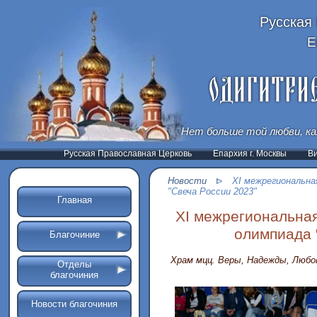
Русская
Е
Нет больше той любви, ка
Русская Православная Церковь
Епархия г. Москвы
В
Новости
XI межрегиональна
"Свеча России 2023"
Главная
XI межрегиональная
олимпиада 
Благочиние
Храм мцц. Веры, Надежды, Любо
Отделы
благочиния
Новости благочиния