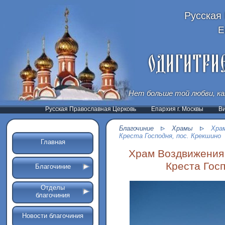
Русская
Е
Нет больше той любви, ка
Русская Православная Церковь
Епархия г. Москвы
В
Благочиние
Храмы
Храм
Креста Господня, пос. Крекшино
Главная
Храм Воздвижения
Креста Гос
Благочиние
Отделы
благочиния
Новости благочиния