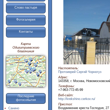
Слово пастыря
Фотогалерея
Контакты
Карта
Одигитриевского
благочиния
Настоятель:
Протоиерей Сергий Чорногуз
Адрес:
143358, г. Москва, Новомосковский
Телефоны:
+7-963-772-45-99
Веб-сайт:
Последние
http://krekshino.cerkov.ru/
фотособытия
Престол:
Воздвижение креста Господня, 27 
Санино