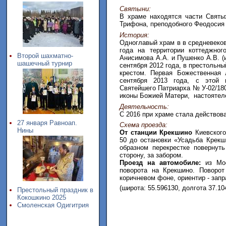
Святыни:
В храме находятся части Святы
Трифона, преподобного Феодосия 
История:
Одноглавый храм в в средневеков
года на территории коттеджног
Второй шахматно-
Анисимова А.А. и Пушенко А.В. (
шашечный турнир
сентября 2012 года, в престольн
крестом. Первая Божественная 
сентября 2013 года, с этой
Святейшего Патриарха № У-02/180
иконы Божией Матери, настоятел
Деятельность:
С 2016 при храме стала действов
27 января Равноап.
Схема проезда:
Нины
От станции Крекшино
Киевского
50 до остановки «Усадьба Крекш
образном перекрестке повернут
сторону, за забором.
Проезд на автомобиле:
из Мос
поворота на Крекшино. Поворот
коричневом фоне, ориентир - зап
(широта: 55.596130, долгота 37.10
Престольный праздник в
Кокошкино 2025
Смоленская Одигитрия