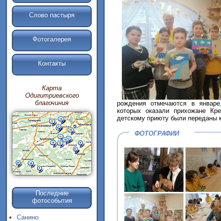
Слово пастыря
Фотогалерея
Контакты
Карта
Одигитриевского
благочиния
рождения отмечаются в январе
которых оказали прихожане Кре
детскому приюту были переданы к
ФОТОГРАФИИ
Последние
фотособытия
Санино