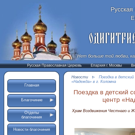
Русская
Е
Нет больше той любви, ка
Русская Православная Церковь
Епархия г. Москвы
В
Новости
Поездка в детский
«Надежда» в г. Коломна
Главная
Поездка в детский 
центр «Над
Благочиние
Храм Воздвижения Честнаго и Ж
Отделы
благочиния
Новости благочиния