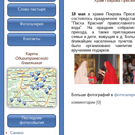
Храм Покрова Пресвя
Слово пастыря
18 мая
в храме Покрова Пресв
состоялось праздничное предста
"Пасха Красная" православног
Фотогалерея
вода". На праздник собрали
прихода, а также приглашенн
семьи и дети, живущие в д. Боль
Контакты
ближайших населенных пунктов.
было организовано чаепити
вручением подарков.
Карта
Одигитриевского
благочиния
Больше фотографий в
фотогалер
комментарии [0]
Последние
фотособытия
Санино