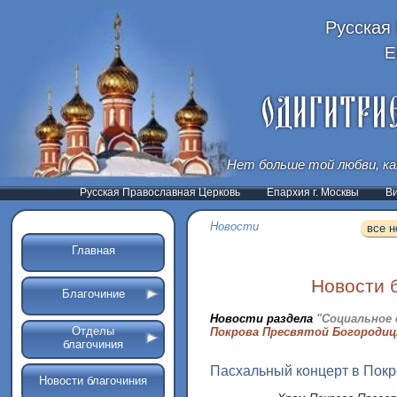
Русская
Е
Нет больше той любви, ка
Русская Православная Церковь
Епархия г. Москвы
В
Новости
все н
Главная
Новости 
Благочиние
Новости раздела
"Социальное 
Отделы
Покрова Пресвятой Богородиц
благочиния
Пасхальный концерт в Покр
Новости благочиния