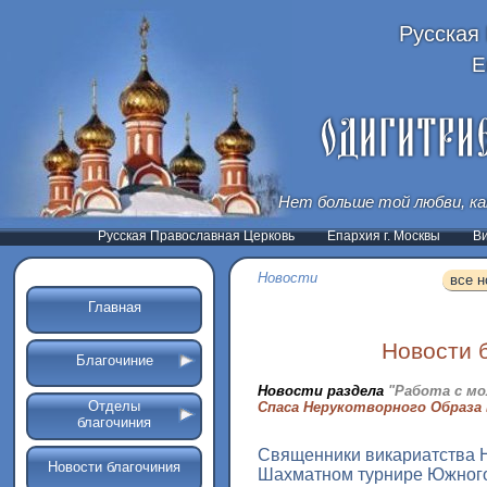
Русская
Е
Нет больше той любви, ка
Русская Православная Церковь
Епархия г. Москвы
В
Новости
все н
Главная
Новости 
Благочиние
Новости раздела
"Работа с м
Отделы
Спаса Нерукотворного Образа
благочиния
Священники викариатства Н
Новости благочиния
Шахматном турнире Южного