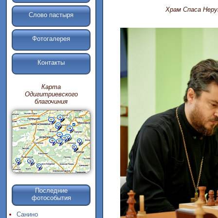
Храм Спаса Неру
Слово пастыря
Фотогалерея
Контакты
Карта
Одигитриевского
благочиния
Последние
фотособытия
Санино