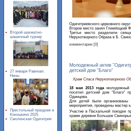
Одигитриевского церковного округ
Второе место занял Глембоцкий Ф
Второй шахматно-
Третье место разделили свящ
шашечный турнир
Нерукотворного Образа в Б. Свинор
комментарии [0]
Молодежный актив "Одигит
детский дом "Благо"
27 января Равноап.
Нины
Храм Спаса Нерукотворного О
18 мая 2013 года
молодежный а
посетил детский дом "Благо" п
Одинцова.
Для детей были организованы 
мероприятия, проведены мастер к
Престольный праздник в
Участие в Пасхальной поездке п
Кокошкино 2025
храме деревни Большое Свинорье
Смоленская Одигитрия