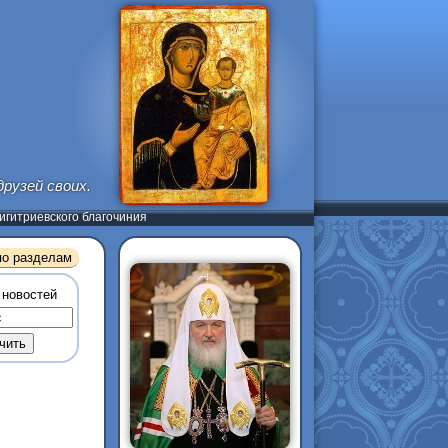
рузей своих.
гитриевского благочиния
по разделам
 новостей