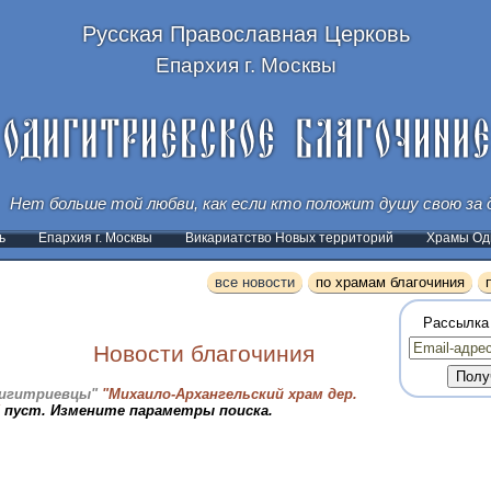
Русская Православная Церковь
Епархия г. Москвы
Нет больше той любви, как если кто положит душу свою за д
ь
Епархия г. Москвы
Викариатство Новых территорий
Храмы Оди
все новости
по храмам благочиния
Рассылка
Новости благочиния
игитриевцы"
"Михаило-Архангельский храм дер.
пуст. Измените параметры поиска.