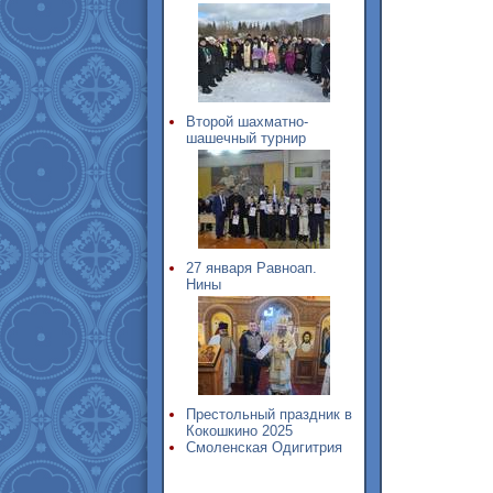
Второй шахматно-
шашечный турнир
27 января Равноап.
Нины
Престольный праздник в
Кокошкино 2025
Смоленская Одигитрия