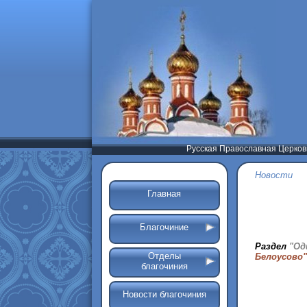
Русская Православная Церков
Новости
Главная
Благочиние
Раздел
"Од
Отделы
Белоусово"
благочиния
Новости благочиния