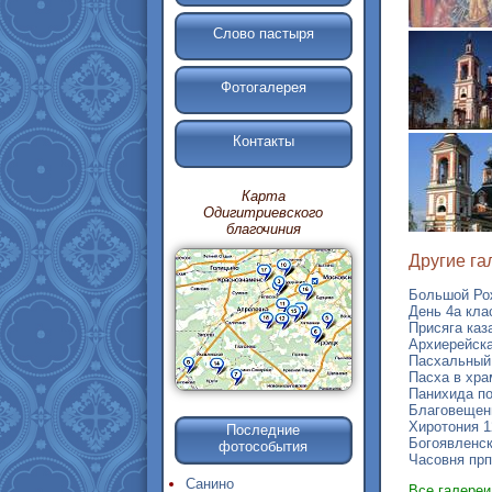
Слово пастыря
Фотогалерея
Контакты
Карта
Одигитриевского
благочиния
Другие га
Большой Рож
День 4а кла
Присяга каз
Архиерейска
Пасхальный 
Пасха в хра
Панихида по
Благовещени
Хиротония 12
Последние
Богоявленск
фотособытия
Часовня прп
Санино
Все галере