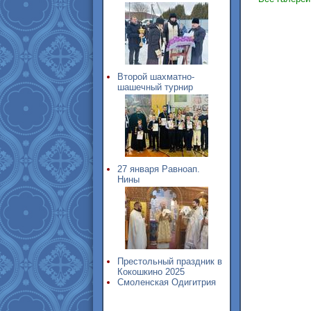
Второй шахматно-
шашечный турнир
27 января Равноап.
Нины
Престольный праздник в
Кокошкино 2025
Смоленская Одигитрия