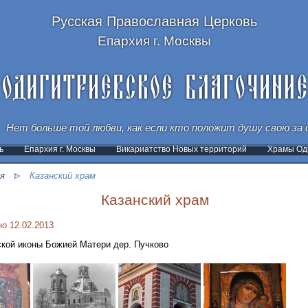
Русская Православная Церковь
Епархия г. Москвы
Нет больше той любви, как если кто положит душу свою за д
ь
Епархия г. Москвы
Викариатство Новых территорий
Храмы Оди
я
Казанский храм
Казанский храм
о 12.02.2013
кой иконы Божией Матери дер. Пучково