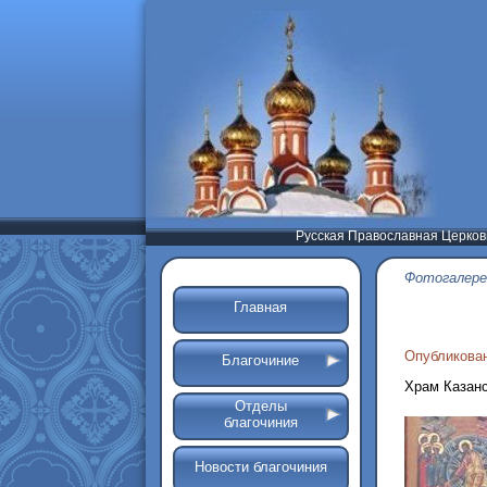
Русская Православная Церков
Фотогалере
Главная
Опубликован
Благочиние
Храм Казанс
Отделы
благочиния
Новости благочиния