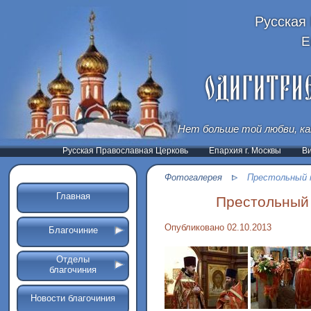
Русская
Е
Нет больше той любви, ка
Русская Православная Церковь
Епархия г. Москвы
В
Фотогалерея
Престольный п
Главная
Престольный 
Опубликовано 02.10.2013
Благочиние
Отделы
благочиния
Новости благочиния