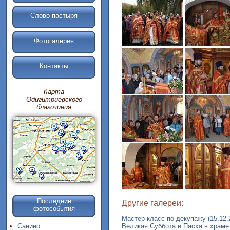
Слово пастыря
Фотогалерея
Контакты
Карта
Одигитриевского
благочиния
Последние
Другие галереи:
фотособытия
Мастер-класс по декупажу (15.12.
Великая Суббота и Пасха в храме
Санино