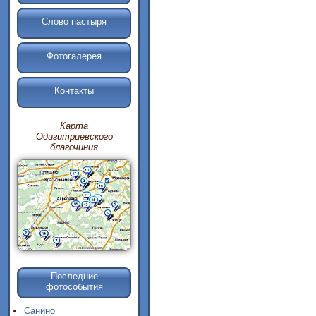
Слово пастыря
Фотогалерея
Контакты
Карта
Одигитриевского
благочиния
Последние
фотособытия
Санино