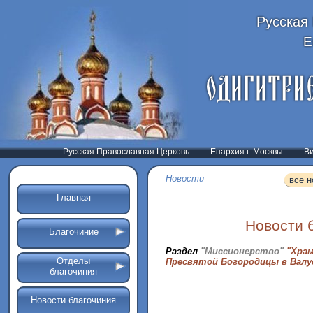
Русская
Е
Русская Православная Церковь
Епархия г. Москвы
В
Новости
все н
Главная
Новости 
Благочиние
Раздел
"Миссионерство"
"Хра
Отделы
Пресвятой Богородицы в Валу
благочиния
Новости благочиния