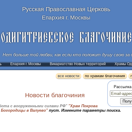
Русская Православная Церковь
Епархия г. Москвы
Нет больше той любви, как если кто положит душу свою за д
ь
Епархия г. Москвы
Викариатство Новых территорий
Храмы Оди
все новости
по храмам благочиния
Рассылка
Новости благочиния
бота с вооруженными силами РФ"
"Храм Покрова
 Богородицы в Валуево"
пуст. Измените параметры поиска.