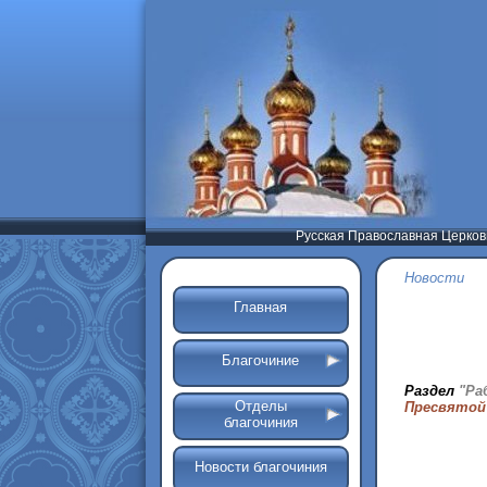
Русская Православная Церков
Новости
Главная
Благочиние
Раздел
"Ра
Отделы
Пресвятой
благочиния
Новости благочиния