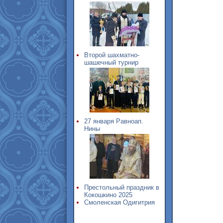
Второй шахматно-
шашечный турнир
27 января Равноап.
Нины
Престольный праздник в
Кокошкино 2025
Смоленская Одигитрия