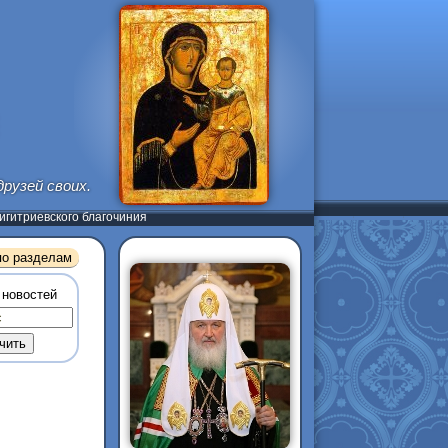
рузей своих.
гитриевского благочиния
по разделам
 новостей