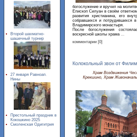
богослужение и вручил на молитв
Епископ Силуан в своём ответном
развития христианина, его вну
собравшихся и потрудившихся в
Владимирского монастыря.
После богослужения состояла
Второй шахматно-
воскресной школы храма ...
шашечный турнир
комментарии [0]
Колокольный звон от Филим
Храм Воздвижения Чес
27 января Равноап.
Крекшино, Храм Живоначал
Нины
Престольный праздник в
Кокошкино 2025
Смоленская Одигитрия