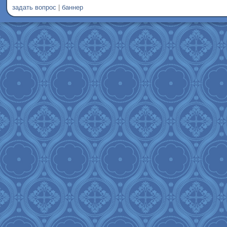
задать вопрос
|
баннер