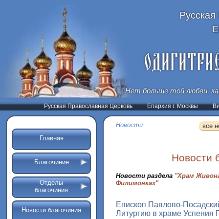
Русская
Е
Нет больше той любви, ка
Русская Православная Церковь
Епархия г. Москвы
В
Новости
все н
Главная
Новости 
Благочиние
Новости раздела
"Храм Живон
Отделы
Филимонках"
благочиния
Епископ Павлово-Посадски
Новости благочиния
Литургию в храме Успения 