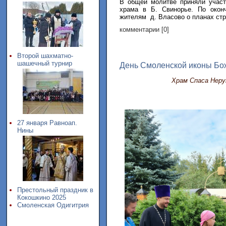
В общей молитве приняли участ
храма в Б. Свинорье. По окон
жителям д. Власово о планах ст
комментарии [0]
Второй шахматно-
шашечный турнир
День Смоленской иконы Бо
Храм Спаса Неру
27 января Равноап.
Нины
Престольный праздник в
Кокошкино 2025
Смоленская Одигитрия