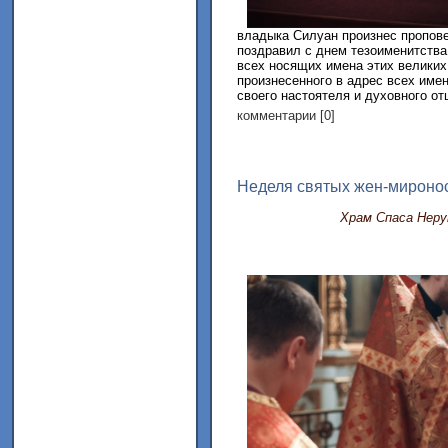
владыка Силуан произнес пропове
поздравил с днем тезоименитства
всех носящих имена этих великих
произнесенного в адрес всех име
своего настоятеля и духовного отц
комментарии [0]
Неделя святых жен-миронос
Храм Спаса Неру