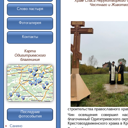
Храм Спаса Нерукотворного 
Честнаго и Животво
Слово пастыря
Фотогалерея
Контакты
Карта
Одигитриевского
благочиния
строительства православного хра
Последние
Чин освящения совершил нас
фотособытия
благочинный Одигитриевского окр
Крестовоздвиженского храма в Кр
Санино