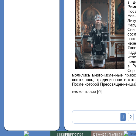
в
де
Рим
Пос
Нов
Лит
Нер
Сви
сос
нас
иер
Яков
Над
иер
под
в Р
Серг
молились многочисленные прихо
состоялось, традиционное в это
После которой Преосвященнейший 
комментарии [0]
предыдущая
1
2