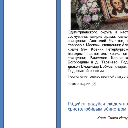
Одигитриевского округа и на
сослужили: клирик храма, свящ
священник Анатолий Чуряков, 
Уварово г. Москвы; священник Ал
храме блж. Ксении Петербургс
Богодист, настоятель храма св
священник Вячеслав Корниенк
Богородицы в д. Таречево, Под
диакон Владимир Бобков, клирик 
Подольской епархии.
Песнопения Божественной литурги
комментарии [0]
Ра́дуйся, ра́дуйся, лю́дем п
христолюби́вым во́инством п
Храм Спаса Неру