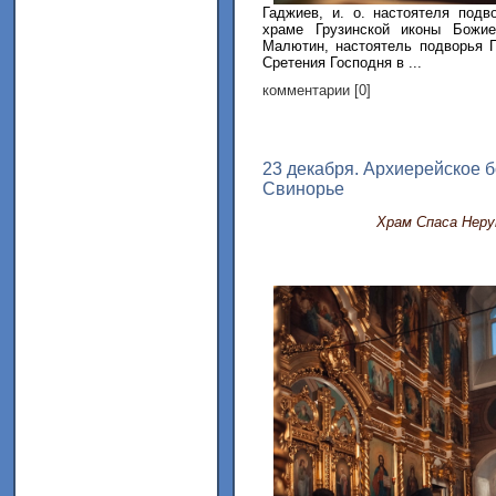
Гаджиев, и. о. настоятеля под
храме Грузинской иконы Божи
Малютин, настоятель подворья 
Сретения Господня в ...
комментарии [0]
23 декабря. Архиерейское б
Свинорье
Храм Спаса Неру