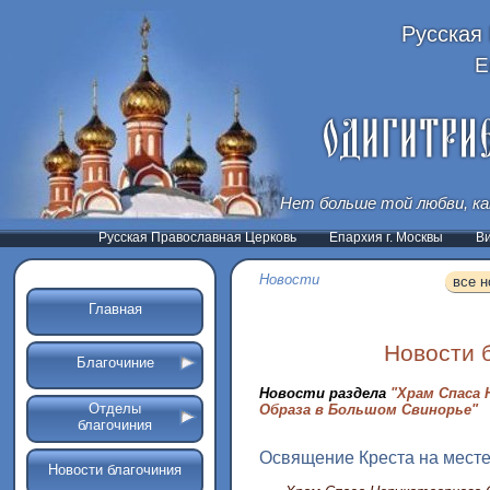
Русская
Е
Нет больше той любви, ка
Русская Православная Церковь
Епархия г. Москвы
В
Новости
все н
Главная
Новости 
Благочиние
Новости раздела
"Храм Спаса
Отделы
Образа в Большом Свинорье"
благочиния
Освящение Креста на месте
Новости благочиния