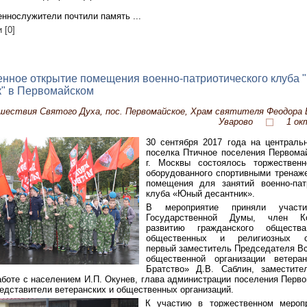
ннослужители почтили память ...
 [0]
нное открытие помещения военно-патриотического клуба
к" в Первомайском
шествия Святого Духа, пос. Первомайское, Храм святителя Феодора Е
Уварово
1 ок
30 сентября 2017 года на централь
поселка Птичное поселения Первома
г. Москвы состоялось торжественн
оборудованного спортивными тренаж
помещения для занятий военно-патр
клуба «Юный десантник».
В мероприятие приняли участи
Государственной Думы, член К
развитию гражданского общества
общественных и религиозных об
первый заместитель Председателя В
общественной организации ветера
Братство» Д.В. Саблин, заместите
боте с населением И.П. Окунев, глава администрации поселения Перво
едставители ветеранских и общественных организаций.
К участию в торжественном мероп