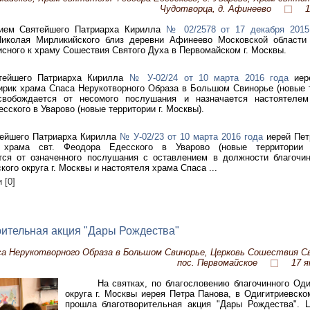
Чудотворца, д. Афинеево
1
ием Святейшего Патриарха Кирилла
№ 02/2578 от 17 декабря 2015
Николая Мирликийского близ деревни Афинеево Московской области 
исного к храму Сошествия Святого Духа в Первомайском г. Москвы.
тейшего Патриарха Кирилла
№ У-02/24 от 10 марта 2016 года
иер
ирик храма Спаса Нерукотворного Образа в Большом Свинорье (новые т
свобождается от несомого послушания и назначается настоятелем
сского в Уварово (новые территории г. Москвы).
тейшего Патриарха Кирилла
№ У-02/23 от 10 марта 2016 года
иерей Петр
 храма свт. Феодора Едесского в Уварово (новые территории 
тся от означенного послушания с оставлением в должности благочи
кого округа г. Москвы и настоятеля храма Спаса ...
 [0]
ительная акция "Дары Рождества"
а Нерукотворного Образа в Большом Свинорье, Церковь Сошествия С
пос. Первомайское
17 я
На святках, по благословению благочинного Оди
округа г. Москвы иерея Петра Панова, в Одигитриевско
прошла благотворительная акция "Дары Рождества". 