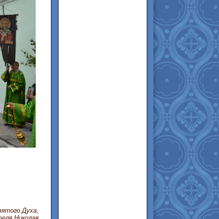
вятого Духа,
теля Николая