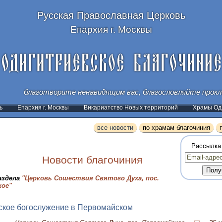
Русская Православная Церковь
Епархия г. Москвы
и молитесь за обижающих вас. (
ь
Епархия г. Москвы
Викариатство Новых территорий
Храмы Оди
все новости
по храмам благочиния
Рассылка
Новости благочиния
аздела
"Церковь Сошествия Святого Духа, пос.
кое"
ское богослужение в Первомайском