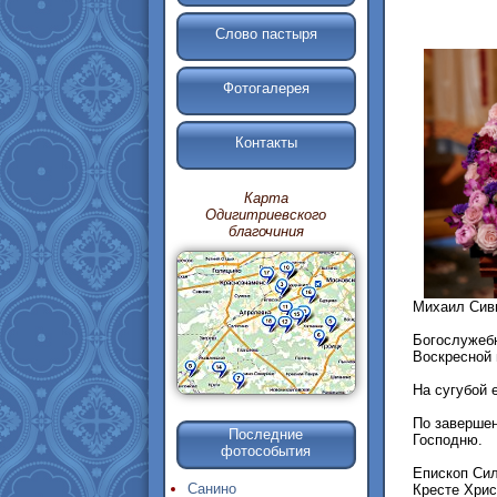
Слово пастыря
Фотогалерея
Контакты
Карта
Одигитриевского
благочиния
Михаил Сив
Богослужебн
Воскресной 
На сугубой 
По завершен
Последние
Господню.
фотособытия
Епископ Сил
Санино
Кресте Хрис