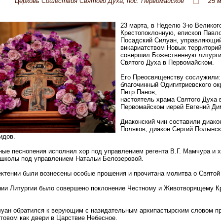
Церковь Сошествия Святого Духа, пос. Первомайское
25 м
23 марта, в Неделю 3-ю Великого
Крестопоклонную, епископ Павло
Посадский Силуан, управляющи
викариатством Новых территорий
совершил Божественную литурги
Святого Духа в Первомайском.
Его Преосвященству сослужили:
благочинный Одигитриевского ок
Петр Панов,
настоятель храма Святого Духа 
Первомайском иерей Евгений Ди
Диаконский чин составили диако
Поляков, диакон Сергий Полынск
идов.
ые песнопения исполнил хор под управлением регента В.Г. Мамчура и 
школы под управлением Натальи Белозеровой.
ектении были вознесены особые прошения и прочитана молитва о Святой
ии Литургии было совершено поклонение Честному и Животворящему К
уан обратился к верующим с назидательным архипастырским словом п
товом как двери в Царствие Небесное.