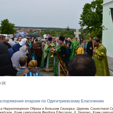
 [0]
аспоряжения епархии по Одигитриевскому Благочинию
а Нерукотворного Образа в Большом Свинорье, Церковь Сошествия С
майское, Храм святителя Феодора Едесского, д. Уварово, Храм святи