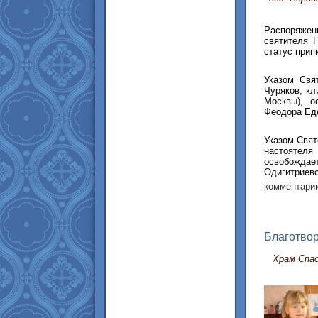
Распоряжен
святителя 
статус прип
Указом Свя
Чуряков, кл
Москвы), о
Феодора Еде
Указом Свя
настоятеля
освобождае
Одигитриевс
комментарии
Благотвор
Храм Спас