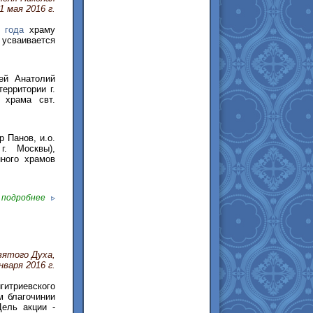
1 мая 2016 г.
 года
храму
усваивается
ей Анатолий
ерритории г.
 храма свт.
 Панов, и.о.
г. Москвы),
нного храмов
подробнее
вятого Духа,
нваря 2016 г.
гитриевского
м благочинии
Цель акции -