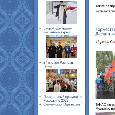
Также свяще
комментарии
Второй шахматно-
Торжестве
шашечный турнир
Десантни
Церковь Со
27 января Равноап.
Нины
Престольный праздник в
Кокошкино 2025
Смоленская Одигитрия
ТиНАО по ра
Мельник, пр