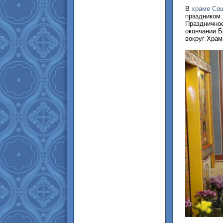
В
храме Сош
праздником
Праздничное
окончании 
вокруг Храм