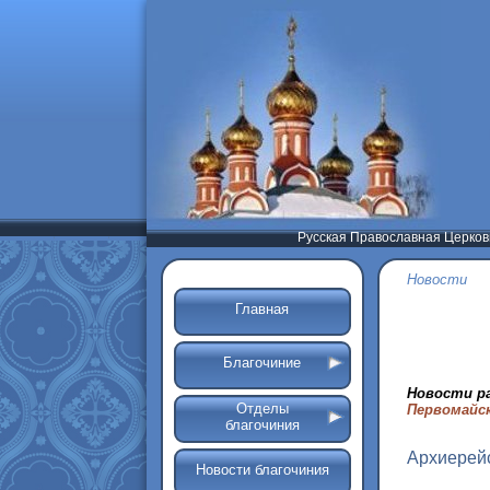
Русская Православная Церков
Новости
Главная
Благочиние
Новости р
Отделы
Первомайс
благочиния
Архиерей
Новости благочиния