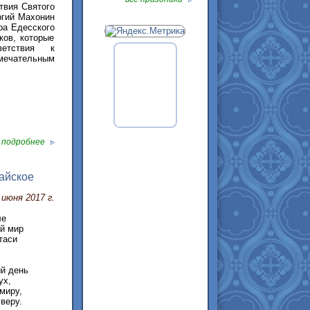
твия Святого
ргий Махонин
ра Едесского
ков, которые
етствия к
амечательным
подробнее
айское
 июня 2017 г.
ле
й мир
таси
й день
ух,
миру,
 веру.