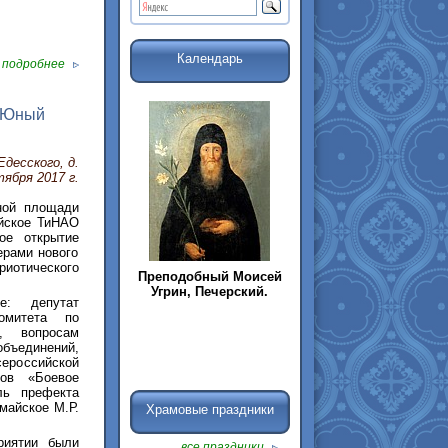
Календарь
подробнее
 "Юный
десского, д.
тября 2017 г.
ной площади
йское ТиНАО
ое открытие
ерами нового
иотического
Преподобный Моисей
Угрин, Печерский.
е: депутат
омитета по
, вопросам
ъединений,
сероссийской
нов «Боевое
ль префекта
майское М.Р.
Храмовые праздники
риятии были
все праздники