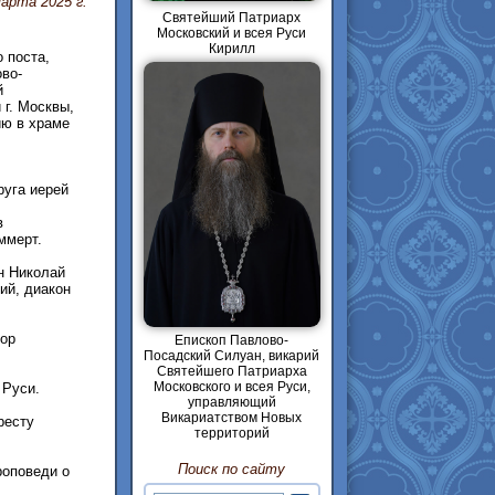
арта 2025 г.
Святейший Патриарх
Московский и всея Руси
Кирилл
 поста,
во-
й
 г. Москвы,
ю в храме
руга иерей
в
ммерт.
н Николай
ий, диакон
хор
Епископ Павлово-
Посадский Силуан, викарий
Святейшего Патриарха
Московского и всея Руси,
 Руси.
управляющий
Викариатством Новых
ресту
территорий
Поиск по сайту
роповеди о