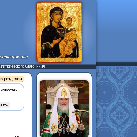
Лк. 6, 27-28)
гитриевского благочиния
по разделам
 новостей