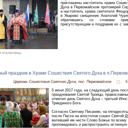
приглашены настоятель храма Сошес
Духа в Первомайском протоиерей Се
и настоятель храма святителя Феодо
в Уварово священник Анатолий Чуря
обратившись со словами прив
присутствующим и поздравив их с з
...
и отключены
ый праздник в Храме Сошествия Святого Духа в п.Первом
Церковь Сошествия Святого Духа, пос. Первомайское
5
5 июня 2017 года, на следующий день пос
празднования Святой Троицы, православны
отметил день Святого Духа – третьей Ипос
Триединого Бога.
Согласно Святому Писанию, на пятидесяты
после Пасхи на апостолов сошел Святой Д
велевший им нести Слово Божье по всему 
проповедовать и распространять истинную