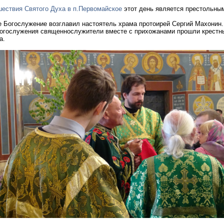
ествия Святого Духа в п.Первомайское
этот день является престольны
.
 Богослужение возглавил настоятель храма протоирей Сергий Махонин.
Богослужения священнослужители вместе с прихожанами прошли крестн
а.