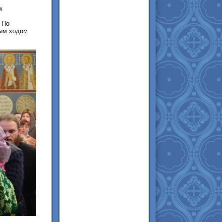
м
 По
ым ходом